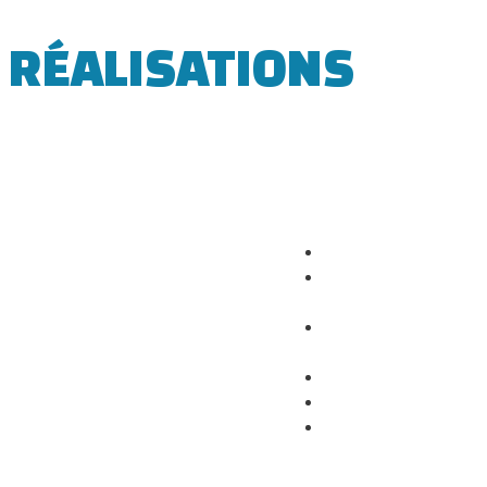
RÉALISATIONS
ACCUEIL
CONCEPTION
D’ÉVÉNEMENTS
DISTRIBUTION ÉLECTRI
ET MATÉRIEL TECHNIQU
AUDIOVISUEL
RÉALISATIONS
CONTACT